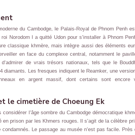
gent
 moderne du Cambodge, le Palais-Royal de Phnom Penh est 
 roi Norodom I a quitté Udon pour s’installer à Phnom Penh.
ure classique khmère, mais intègre aussi des éléments eur
erveiller en face du complexe central, notamment le pavil
é d’admirer de vrais trésors nationaux, tels que le Boudd
4 diamants. Les fresques indiquent le Reamker, une versio
aux en argent massif, dont certains sont encore vis
et le cimetière de Choeung Ek
sans considérer l’âge sombre du Cambodge démocratique khme
 en prison par les Khmers rouges. Il s’agit de la célèbre pr
été condamnés. Le passage au musée n’est pas facile. Près 