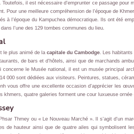
s. Toutefois, il est nécessaire d’emprunter ce passage pou
ment. Pour une meilleure compréhension de l’époque de Khme
utés à l’époque du Kampuchea démocratique. Ils ont été em
s dans l’une des 129 tombes communes du lieu.
al
it le plus animé de la
capitale du Cambodge
. Les habitants 
estaurants, de bars et d’hôtels, ainsi que de marchands ambu
concerne le Musée national, il est un musée principal arch
14 000 sont dédiées aux visiteurs. Peintures, statues, céra
enh vous offre une excellente occasion d’apprécier les œuv
ples khmers, quatre galeries forment une cour luxueuse ornée
ssey
Phsar Thmey ou « Le Nouveau Marché ». Il s’agit d’un marc
e hauteur ainsi que de quatre ailes qui symbolisent les qu