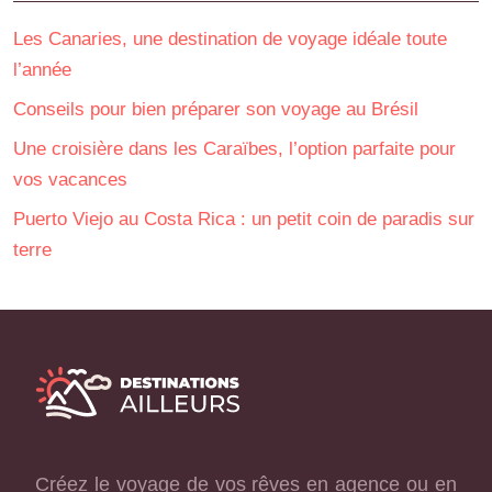
Les Canaries, une destination de voyage idéale toute
l’année
Conseils pour bien préparer son voyage au Brésil
Une croisière dans les Caraïbes, l’option parfaite pour
vos vacances
Puerto Viejo au Costa Rica : un petit coin de paradis sur
terre
Créez le voyage de vos rêves en agence ou en